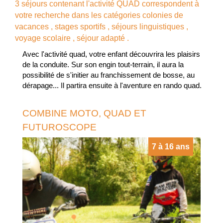
3 séjours contenant l'activité QUAD correspondent à
votre recherche dans les catégories
colonies de
vacances
,
stages sportifs
,
séjours linguistiques
,
voyage scolaire
,
séjour adapté
.
Avec l'activité quad, votre enfant découvrira les plaisirs
de la conduite. Sur son engin tout-terrain, il aura la
possibilité de s'initier au franchissement de bosse, au
dérapage... Il partira ensuite à l'aventure en rando quad.
COMBINE MOTO, QUAD ET
FUTUROSCOPE
7 à 16 ans