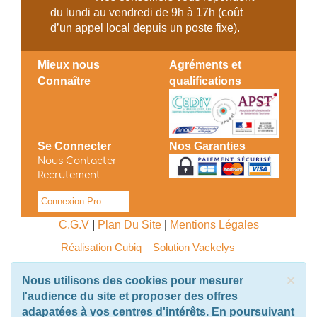
du lundi au vendredi de 9h à 17h (coût
d’un appel local depuis un poste fixe).
Mieux nous
Agréments et
Connaître
qualifications
Se Connecter
Nos Garanties
Nous Contacter
Recrutement
Connexion Pro
C.G.V
|
Plan Du Site
|
Mentions Légales
Réalisation Cubiq
–
Solution Vackelys
×
Nous utilisons des cookies pour mesurer
l'audience du site et proposer des offres
adapatées à vos centres d'intérêts. En poursuivant