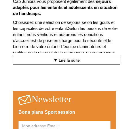
Cap Juniors vous proposent également des
séjours
adaptés pour les enfants et adolescents en situation
de handicaps.
Choisissez une sélection de séjours selon les goûts et
les capacités de votre enfant.Selon les besoins de votre
enfant, nous vérifions et assurons les conditions
d’accueil est de prise en charge pour la sécurité et le
bien-être de votre enfant. L’équipe d’animateurs et
profitez de la plage et de la campagne, ou encore vivre
une aventure pleine de fun et de bonne humeur, nous
▼ Lire la suite
vous garantissons une expérience inoubliable pour votre
enfant.
Un cadre inclusif et de confiance sont les maîtres-mots
pour que votre enfant puisse vivre pleinement son séjour.
La colonies de vacances est l’occasion de faire de
Newsletter
nouveaux amis, des bons souvenirs et sortir de leur
cadre quotidien, parfois difficile. Cette mixité et cette
Bons plans Sport session
tolérance leur permettrons de vivre pleinement avec les
enfants de leur âge et pouvoir partager des moments
mémorables.