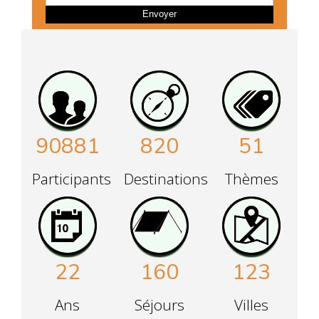
Dans cette perspective, une prise en charge spécialisée
Envoyer
est prévus pour que les enfants puissent vivre leur
aventures.
90881
820
51
Participants
Destinations
Thèmes
22
160
123
Ans
Séjours
Villes