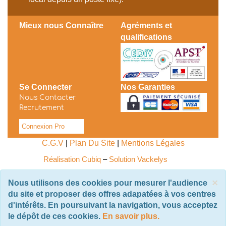
Mieux nous Connaître
Agréments et
qualifications
Se Connecter
Nos Garanties
Nous Contacter
Recrutement
Connexion Pro
C.G.V
|
Plan Du Site
|
Mentions Légales
Réalisation Cubiq
–
Solution Vackelys
×
Nous utilisons des cookies pour mesurer l'audience
du site et proposer des offres adapatées à vos centres
d'intérêts. En poursuivant la navigation, vous acceptez
le dépôt de ces cookies.
En savoir plus.