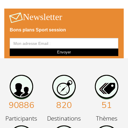
Newsletter
Bons plans Sport session
Envoyer
90886
820
51
Participants
Destinations
Thèmes