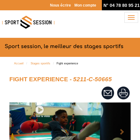
N° 04 78 80 95 21
Nous écrire
Mon compte
Nav
Sport session, le meilleur des stages sportifs
Accueil
Stages sportifs
Fight experience
FIGHT EXPERIENCE
- 5211-C-50665
Previous
Next