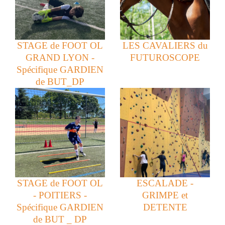
STAGE de FOOT OL
LES CAVALIERS du
GRAND LYON -
FUTUROSCOPE
Spécifique GARDIEN
de BUT_DP
STAGE de FOOT OL
ESCALADE -
- POITIERS -
GRIMPE et
Spécifique GARDIEN
DETENTE
de BUT _ DP