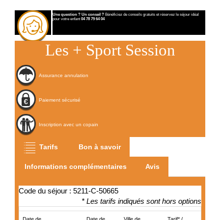
Une question ? Un conseil ?
Bénéficiez de conseils gratuits et réservez le séjour idéal
pour votre enfant
04 78 79 64 04
Les
+
Sport Session
Assurance annulation
Paiement sécurisé
Inscription avec un copain
Tarifs
Bon à savoir
Informations complémentaires
Avis
Code du séjour : 5211-C-50665
* Les tarifs indiqués sont hors options
Date de
Date de
Ville de
Tarif* /