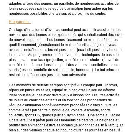
adaptés à l'âge des jeunes. En parallèle, de nombreuses activités de
loisirs proposées par notre équipe d'animation bien aidée par les
nombreuses possibilités offertes sur, et à proximité du centre.
Programme
:
Ce stage d'initiation et d'éveil au combat peut accueillir aussi bien des
novices que des jeunes plus expérimentés qui souhaiteraient découvrir
de nouvelles pratiques. Les jeunes s'exercent au minimum 2 heures
quotidiennement, généralement le matin, répartis par âge et niveau,
avec des entraînements techniques et des jeux ludiques qui rythmeront
la semaine. Au programme la découverte des techniques de base de
plusieurs arts martiaux (projection, contrôle au sol, chute...), travail de
contrôle et de frappe dans le respect des valeurs essentielles de ces
sports (respect, contrôle de soi, modestie, honneur...). Le but principal
restant de maîtriser ses gestes et son adversaire.
Des moments de détente et repos sont prévus chaque jour. Un foyer,
réparti en plusieurs salles, équipé d'un bar, offre un lieu de détente
idéal pour les jeunes avec divers jeux à disposition. D'autres activités
de loisirs au choix des enfants et en fonction des propositions de
l'équipe d'animation sont évidemment proposées : visites culturelles
comme le très joli centre historique de Poitiers, escalade, sports
collectifs, sports US, grands jeux et Olympiades... Une sortie au lac de
Chatellerault est prévu pour des moments de détente, la baignade et
profiter des animations estivales locales (jeux gonflables, tir à l'arc...). Et
bien sur des veillées chaque soir pour cloturer les journées en beauté !