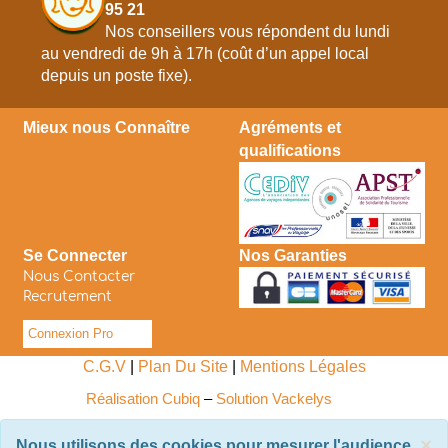
95 21
Nos conseillers vous répondent du lundi
au vendredi de 9h à 17h (coût d’un appel local
depuis un poste fixe).
Mieux nous Connaître
Agréments et
qualifications
Se Connecter
Nos Garanties
Nous Contacter
Recrutement
Connexion Pro
C.G.V
|
Plan Du Site
|
Mentions Légales
Réalisation Cubiq
–
Solution Vackelys
×
Nous utilisons des cookies pour mesurer l'audience