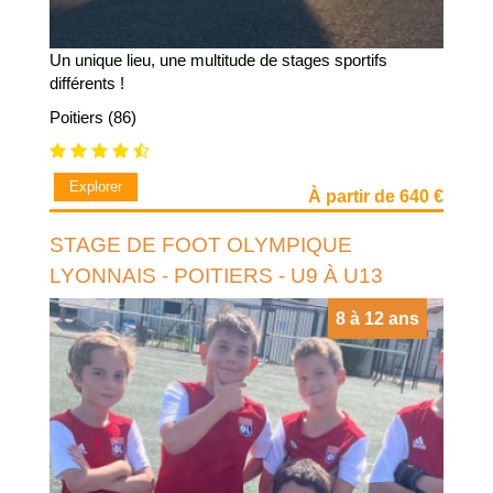
Un unique lieu, une multitude de stages sportifs
différents !
Poitiers (86)
Explorer
À partir de 640 €
STAGE DE FOOT OLYMPIQUE
LYONNAIS - POITIERS - U9 À U13
8 à 12 ans