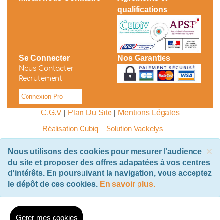
qualifications
Se Connecter
Nos Garanties
Nous Contacter
Recrutement
Connexion Pro
C.G.V
|
Plan Du Site
|
Mentions Légales
Réalisation Cubiq
–
Solution Vackelys
×
Nous utilisons des cookies pour mesurer l'audience
du site et proposer des offres adapatées à vos centres
d'intérêts. En poursuivant la navigation, vous acceptez
le dépôt de ces cookies.
En savoir plus.
Gerer mes cookies