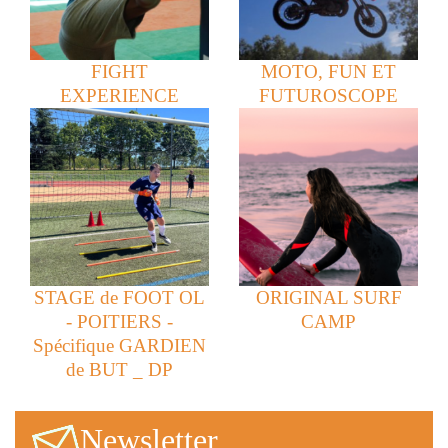
FIGHT
MOTO, FUN ET
EXPERIENCE
FUTUROSCOPE
STAGE de FOOT OL
ORIGINAL SURF
- POITIERS -
CAMP
Spécifique GARDIEN
de BUT _ DP
Newsletter