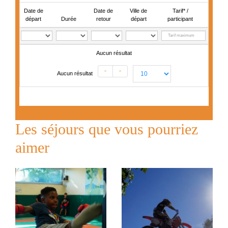
Date de
Date de
Ville de
Tarif* /
départ
Durée
retour
départ
participant
Aucun résultat
<
>
Aucun résultat
Les séjours que vous pourriez
aimer