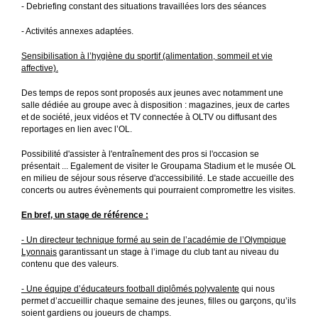
- Debriefing constant des situations travaillées lors des séances
- Activités annexes adaptées.
Sensibilisation à l’hygiène du sportif (alimentation, sommeil et vie
affective).
Des temps de repos sont proposés aux jeunes avec notamment une
salle dédiée au groupe avec à disposition : magazines, jeux de cartes
et de société, jeux vidéos et TV connectée à OLTV ou diffusant des
reportages en lien avec l’OL.
Possibilité d'assister à l'entraînement des pros si l'occasion se
présentait ... Egalement de visiter le Groupama Stadium et le musée OL
en milieu de séjour sous réserve d'accessibilité. Le stade accueille des
concerts ou autres évènements qui pourraient compromettre les visites.
En bref, un stage de référence :
- Un directeur technique formé au sein de l’académie de l’Olympique
Lyonnais
garantissant un stage à l’image du club tant au niveau du
contenu que des valeurs.
- Une équipe d’éducateurs football diplômés polyvalente
qui nous
permet d’accueillir chaque semaine des jeunes, filles ou garçons, qu’ils
soient gardiens ou joueurs de champs.