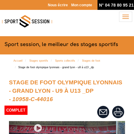
N° 04 78 80 95 21
Nous écrire
Mon compte
Nav
Sport session, le meilleur des stages sportifs
Accueil
Stages sportifs
Sports collectifs
Stages de foot
Stage de foot olympique lyonnais - grand lyon - u9 à u13 _dp
STAGE DE FOOT OLYMPIQUE LYONNAIS
- GRAND LYON - U9 À U13 _DP
- 10958-C-44016
COMPLET
Previous
Next