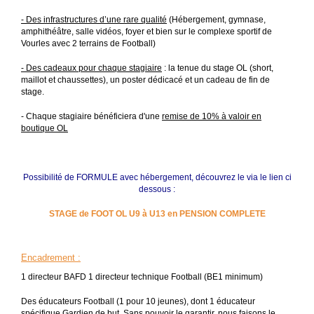
- Des infrastructures d’une rare qualité
(Hébergement, gymnase,
amphithéâtre, salle vidéos, foyer et bien sur le complexe sportif de
Vourles avec 2 terrains de Football)
- Des cadeaux pour chaque stagiaire
: la tenue du stage OL (short,
maillot et chaussettes), un poster dédicacé et un cadeau de fin de
stage.
- Chaque stagiaire bénéficiera d'une
remise de 10% à valoir en
boutique OL
Possibilité de
FORMULE
avec hébergement, découvrez le via
le lien ci
dessous :
STAGE de FOOT OL U9 à U13 en PENSION COMPLETE
Encadrement
:
1 directeur BAFD 1 directeur technique Football (BE1 minimum)
Des éducateurs Football (1 pour 10 jeunes), dont 1 éducateur
spécifique Gardien de but. Sans pouvoir le garantir, nous faisons le