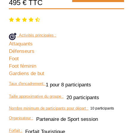
495 € TTC
Activités principales :
Attaquants
Défenseurs
Foot
Foot féminin
Gardiens de but
Taux d'encadrement
:
1 pour 8 participants
Taille approximative du groupe
:
20 participants
Nombre minimum de participants pour départ :
10 participants
Organisateur
:
Partenaire de Sport session
Forfait
:
Forfait Touristique