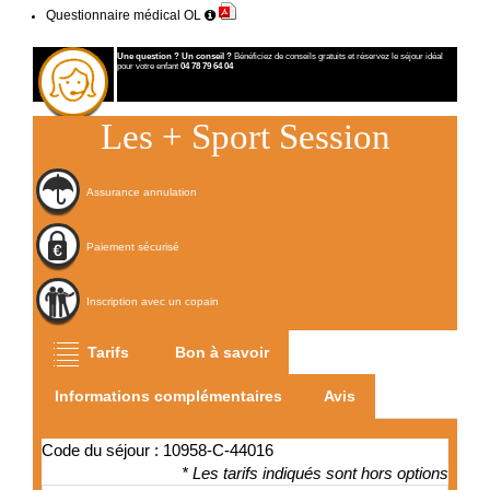
Questionnaire médical OL
Une question ? Un conseil ?
Bénéficiez de conseils gratuits et réservez le séjour idéal
pour votre enfant
04 78 79 64 04
Les
+
Sport Session
Assurance annulation
Paiement sécurisé
Inscription avec un copain
Tarifs
Bon à savoir
Informations complémentaires
Avis
Code du séjour : 10958-C-44016
* Les tarifs indiqués sont hors options