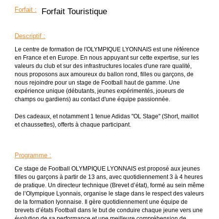
Forfait
:
Forfait Touristique
Descriptif
:
Le centre de formation de l'OLYMPIQUE LYONNAIS est une référence
en France et en Europe. En nous appuyant sur cette expertise, sur les
valeurs du club et sur des infrastructures locales d'une rare qualité,
nous proposons aux amoureux du ballon rond, filles ou garçons, de
nous rejoindre pour un stage de Football haut de gamme. Une
expérience unique (débutants, jeunes expérimentés, joueurs de
champs ou gardiens) au contact d'une équipe passionnée.
Des cadeaux, et notamment 1 tenue Adidas "OL Stage" (Short, maillot
et chaussettes), offerts à chaque participant.
Programme
:
Ce stage de Football OLYMPIQUE LYONNAIS est proposé aux jeunes
filles ou garçons à partir de 13 ans, avec quotidiennement 3 à 4 heures
de pratique. Un directeur technique (Brevet d’état), formé au sein même
de l’Olympique Lyonnais, organise le stage dans le respect des valeurs
de la formation lyonnaise. Il gère quotidiennement une équipe de
brevets d’états Football dans le but de conduire chaque jeune vers une
évolution de sa performance et une meilleure compréhension de