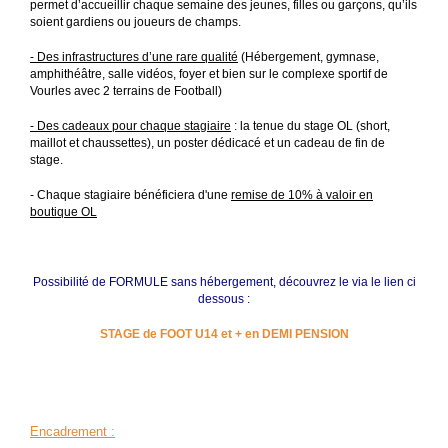
permet d’accueillir chaque semaine des jeunes, filles ou garçons, qu’ils
soient gardiens ou joueurs de champs.
- Des infrastructures d’une rare qualité
(Hébergement, gymnase,
amphithéâtre, salle vidéos, foyer et bien sur le complexe sportif de
Vourles avec 2 terrains de Football)
- Des cadeaux pour chaque stagiaire
: la tenue du stage OL (short,
maillot et chaussettes), un poster dédicacé et un cadeau de fin de
stage.
- Chaque stagiaire bénéficiera d'une
remise de 10% à valoir en
boutique OL
Possibilité de
FORMULE
sans hébergement, découvrez le via
le lien ci
dessous :
STAGE de FOOT U14 et + en DEMI PENSION
Encadrement
: