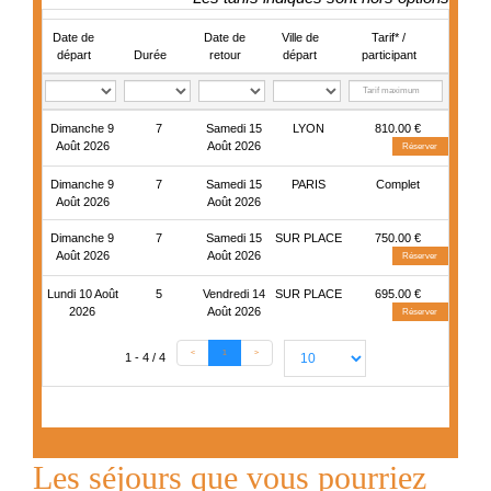
Date de
Date de
Ville de
Tarif* /
départ
Durée
retour
départ
participant
Dimanche 9
7
Samedi 15
LYON
810.00 €
Août 2026
Août 2026
Réserver
Dimanche 9
7
Samedi 15
PARIS
Complet
Août 2026
Août 2026
Dimanche 9
7
Samedi 15
SUR PLACE
750.00 €
Août 2026
Août 2026
Réserver
Lundi 10 Août
5
Vendredi 14
SUR PLACE
695.00 €
2026
Août 2026
Réserver
<
1
>
1 - 4 / 4
Les séjours que vous pourriez