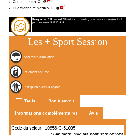
Consentement OL
Questionnaire médical OL
Une question ? Un conseil ?
Bénéficiez de conseils gratuits et réservez le séjour idéal
pour votre enfant
04 78 79 64 04
Les
+
Sport Session
Assurance annulation
Paiement sécurisé
Inscription avec un copain
Tarifs
Bon à savoir
Informations complémentaires
Avis
Code du séjour : 10956-C-51035
* Les tarifs indiqués sont hors options