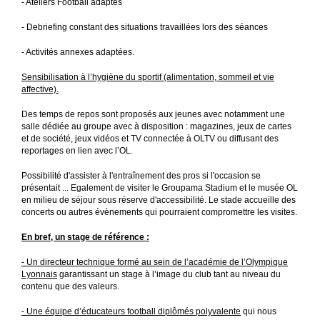
- Ateliers Football adaptés
- Debriefing constant des situations travaillées lors des séances
- Activités annexes adaptées.
Sensibilisation à l’hygiène du sportif (alimentation, sommeil et vie
affective).
Des temps de repos sont proposés aux jeunes avec notamment une
salle dédiée au groupe avec à disposition : magazines, jeux de cartes
et de société, jeux vidéos et TV connectée à OLTV ou diffusant des
reportages en lien avec l’OL.
Possibilité d'assister à l'entraînement des pros si l'occasion se
présentait ... Egalement de visiter le Groupama Stadium et le musée OL
en milieu de séjour sous réserve d'accessibilité. Le stade accueille des
concerts ou autres évènements qui pourraient compromettre les visites.
En bref, un stage de référence :
- Un directeur technique formé au sein de l’académie de l’Olympique
Lyonnais
garantissant un stage à l’image du club tant au niveau du
contenu que des valeurs.
- Une équipe d’éducateurs football diplômés polyvalente
qui nous