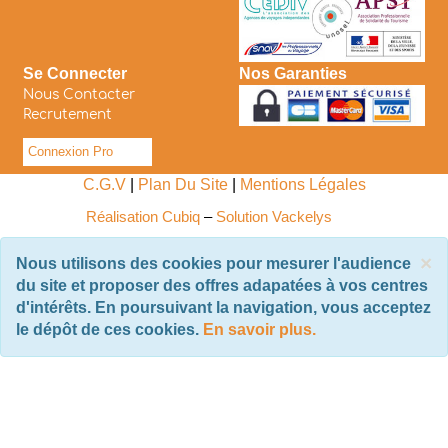
Se Connecter
Nos Garanties
Nous Contacter
Recrutement
Connexion Pro
C.G.V
|
Plan Du Site
|
Mentions Légales
Réalisation Cubiq
–
Solution Vackelys
×
Nous utilisons des cookies pour mesurer l'audience
du site et proposer des offres adapatées à vos centres
d'intérêts. En poursuivant la navigation, vous acceptez
le dépôt de ces cookies.
En savoir plus.