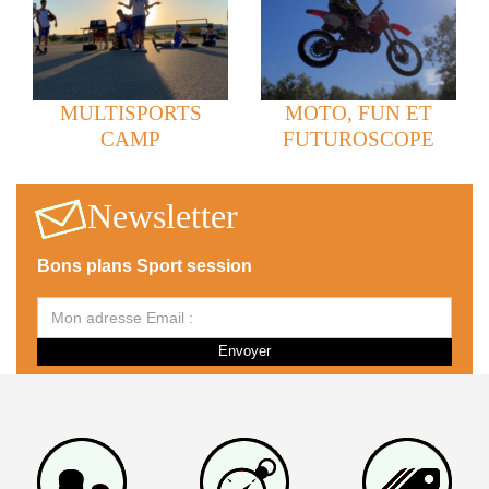
MULTISPORTS
MOTO, FUN ET
CAMP
FUTUROSCOPE
Newsletter
Bons plans Sport session
Envoyer