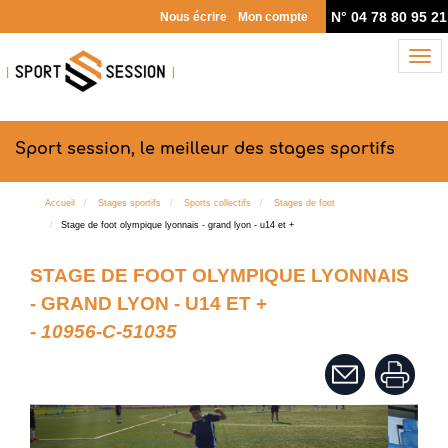
N° 04 78 80 95 21
Nous écrire
Mon compte
Nav
Sport session, le meilleur des stages sportifs
Accueil
Stages sportifs
Sports collectifs
Stages de foot
Stage de foot olympique lyonnais - grand lyon - u14 et +
STAGE DE FOOT OLYMPIQUE LYONNAIS
- GRAND LYON - U14 ET +
- 10956-C-51035
Previous
Next