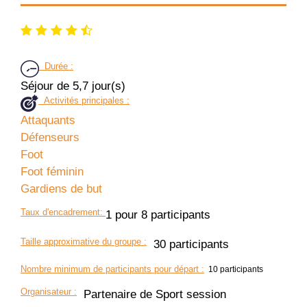
Durée
:
Séjour de 5,7 jour(s)
Activités principales :
Attaquants
Défenseurs
Foot
Foot féminin
Gardiens de but
Taux d'encadrement
:
1 pour 8 participants
Taille approximative du groupe
:
30 participants
Nombre minimum de participants pour départ :
10 participants
Organisateur
:
Partenaire de Sport session