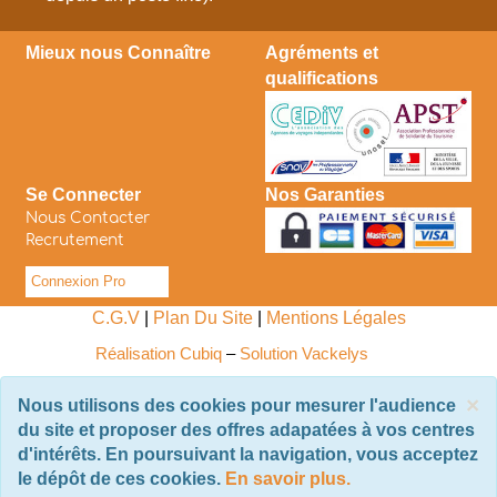
Mieux nous Connaître
Agréments et
qualifications
Se Connecter
Nos Garanties
Nous Contacter
Recrutement
Connexion Pro
C.G.V
|
Plan Du Site
|
Mentions Légales
Réalisation Cubiq
–
Solution Vackelys
×
Nous utilisons des cookies pour mesurer l'audience
du site et proposer des offres adapatées à vos centres
d'intérêts. En poursuivant la navigation, vous acceptez
le dépôt de ces cookies.
En savoir plus.