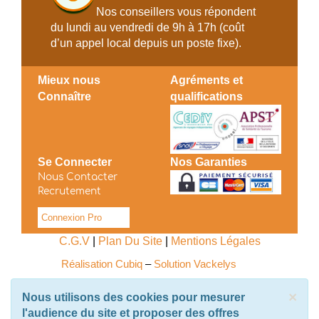
Nos conseillers vous répondent
du lundi au vendredi de 9h à 17h (coût
d’un appel local depuis un poste fixe).
Mieux nous
Agréments et
Connaître
qualifications
Se Connecter
Nos Garanties
Nous Contacter
Recrutement
Connexion Pro
C.G.V
|
Plan Du Site
|
Mentions Légales
Réalisation Cubiq
–
Solution Vackelys
×
Nous utilisons des cookies pour mesurer
l'audience du site et proposer des offres