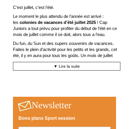
C’est juillet, c’est l’été.
Le moment le plus attendu de l’année est arrivé :
les
colonies de vacances d’été juillet 2025
! Cap
Juniors a tout prévu pour profiter du début de l’été en ce
mois de juillet comme il se doit, alors tous a l’eau.
Du fun, du Sun et des supers souvenirs de vacances.
Faites le plein d’activité pour les petits et les grands, cet
été, il y en aura pour tous les goûts. Un mois de juillet
sous le signe de la bonne humeur et de l’évasion.
▼ Lire la suite
Au programme de nos séjours, diverses thématique pour
le bonheur de tous, que votre enfant préfère le surfer sur
la vague ou se balader au galop d’un cheval, nous vous
proposons toute une multitude d’activités pour les divertir
et leur faire vivre un super été.
Newsletter
Déjà à la recherche d’un break pour la Toussaint ?
Découvrez tous nos
bons plans
et soyez les premiers
inscrits !
Bons plans Sport session