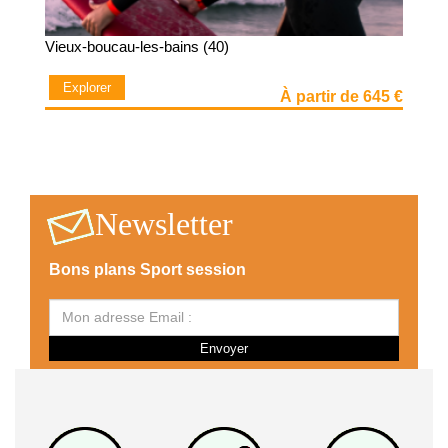
Vieux-boucau-les-bains (40)
Explorer
À partir de 645 €
Newsletter
Bons plans Sport session
Envoyer