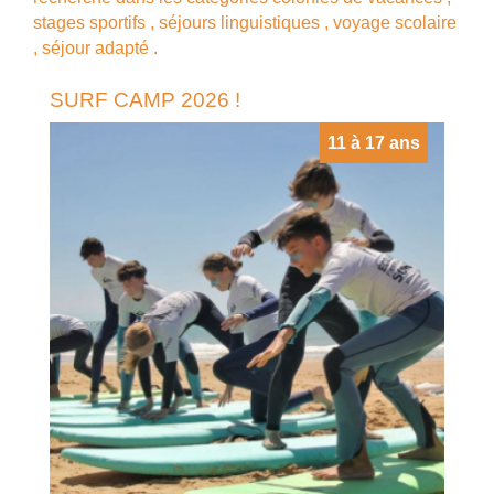
stages sportifs
,
séjours linguistiques
,
voyage scolaire
,
séjour adapté
.
SURF CAMP 2026 !
11 à 17 ans