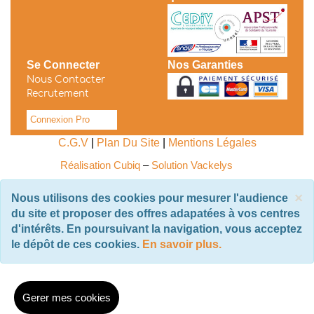
Se Connecter
Nos Garanties
Nous Contacter
Recrutement
Connexion Pro
C.G.V
|
Plan Du Site
|
Mentions Légales
Réalisation Cubiq
–
Solution Vackelys
×
Nous utilisons des cookies pour mesurer l'audience
du site et proposer des offres adapatées à vos centres
d'intérêts. En poursuivant la navigation, vous acceptez
le dépôt de ces cookies.
En savoir plus.
Gerer mes cookies